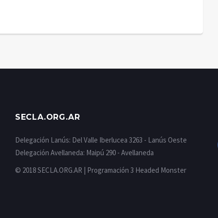
SECLA.ORG.AR
Delegación Lanús: Del Valle Iberlucea 3263 - Lanús Oeste
Delegación Avellaneda: Maipú 290 - Avellaneda
© 2018 SECLA.ORG.AR | Programación
3 Headed Monster