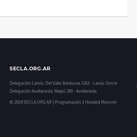
SECLA.ORG.AR
Delegación Lanús: Del Valle Iberlucea 3263 - Lanús Oeste
Delegación Avellaneda: Maipú 290 - Avellaneda
© 2018 SECLA.ORG.AR | Programación
3 Headed Monster