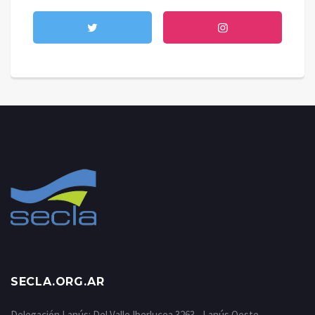
SECLA.ORG.AR
Delegación Lanús: Del Valle Iberlucea 3263 - Lanús Oeste