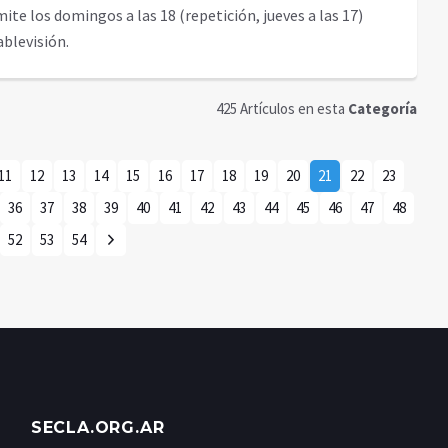
emite los domingos a las 18 (repetición, jueves a las 17)
Cablevisión.
425 Artículos en esta
Categoría
11
12
13
14
15
16
17
18
19
20
21
22
23
36
37
38
39
40
41
42
43
44
45
46
47
48
52
53
54
SECLA.ORG.AR