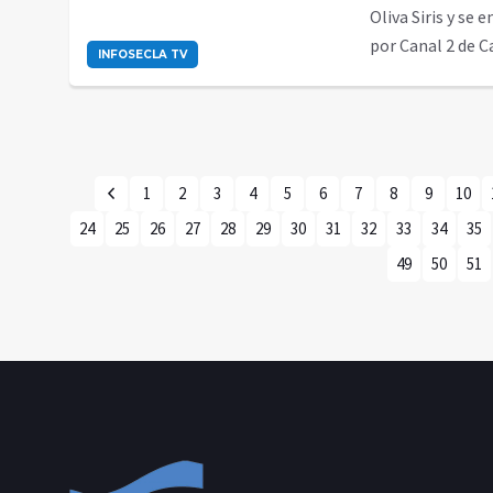
Oliva Siris y se 
por Canal 2 de 
INFOSECLA TV
1
2
3
4
5
6
7
8
9
10
24
25
26
27
28
29
30
31
32
33
34
35
49
50
51