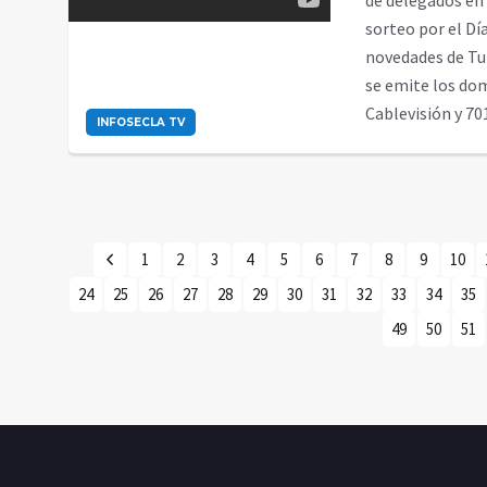
de delegados en 
sorteo por el Dí
novedades de Tur
se emite los domi
Cablevisión y 701
INFOSECLA TV
1
2
3
4
5
6
7
8
9
10
24
25
26
27
28
29
30
31
32
33
34
35
49
50
51