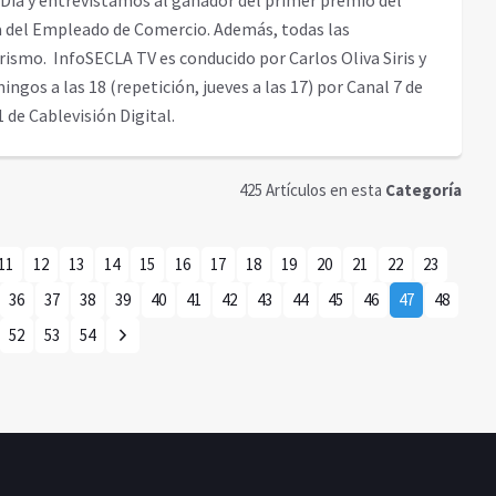
Día y entrevistamos al ganador del primer premio del
a del Empleado de Comercio. Además, todas las
ismo. InfoSECLA TV es conducido por Carlos Oliva Siris y
ngos a las 18 (repetición, jueves a las 17) por Canal 7 de
 de Cablevisión Digital.
425 Artículos en esta
Categoría
11
12
13
14
15
16
17
18
19
20
21
22
23
36
37
38
39
40
41
42
43
44
45
46
47
48
52
53
54